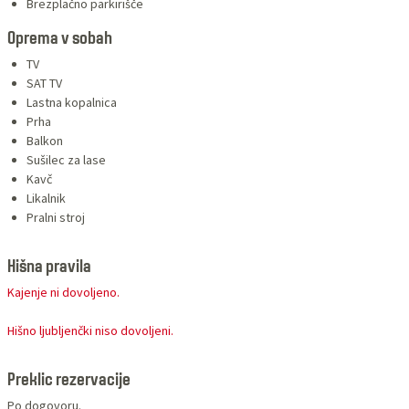
Brezplačno parkirišče
Oprema v sobah
TV
SAT TV
Lastna kopalnica
Prha
Balkon
Sušilec za lase
Kavč
Likalnik
Pralni stroj
Hišna pravila
Kajenje ni dovoljeno.
Hišno ljubljenčki niso dovoljeni.
Preklic rezervacije
Po dogovoru.