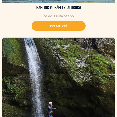
RAFTING V DEŽELI ZLATOROGA
Že od 39€ na osebo
Preberi več