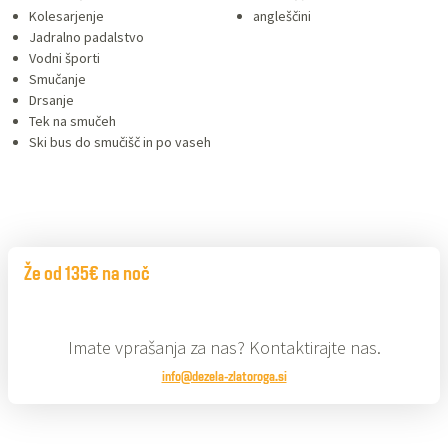
Kolesarjenje
angleščini
Jadralno padalstvo
Vodni športi
Smučanje
Drsanje
Tek na smučeh
Ski bus do smučišč in po vaseh
Že od 135€ na noč
Imate vprašanja za nas? Kontaktirajte nas.
info@dezela-zlatoroga.si