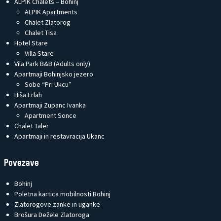
ALPIK Chalets – Bohinj
ALPIK Apartments
Chalet Zlatorog
Chalet Tisa
Hotel Stare
Villa Stare
Vila Park B&B (Adults only)
Apartmaji Bohinjsko jezero
Sobe “Pri Ukcu”
Hiša Erlah
Apartmaji Zupanc Ivanka
Apartment Sonce
Chalet Taler
Apartmaji in restavracija Ukanc
Povezave
Bohinj
Poletna kartica mobilnosti Bohinj
Zlatorogove zanke in uganke
Brošura Dežele Zlatoroga