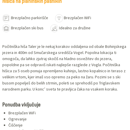
Hišica na planinskih pašnikih
Brezplačno parkirišče
Brezplačen WiFi
Brezplačen ski bus
Idealno za družine
Počitniška hiša Taler je le nekaj korakov oddaljena od obale Bohinjskega
jezera in 400m od Smučarskega središča Vogel. Popolna lokacija ti
omogoča, da lahko zjutraj skočiš na hladno osvežitev do jezera,
popoldne pa se odpraviš iskati najlepše razglede z Vogla. Počitniška
hišica za 5 oseb ponuja opremljeno kuhinjo, lastno kopalnico in teraso z
velikim vrtom, kjer imaš vso opremo za peko na žaru. Pozimi se s ski
busom popelješ do belih strmin, poleti se sprehodiš po Triglavskem
narodnem parku. U konc’ sveta te pravljica čaka na vsakem koraku.
Ponudba vključuje
Brezplačen WiFi
Ogrevanje
Čiščenje