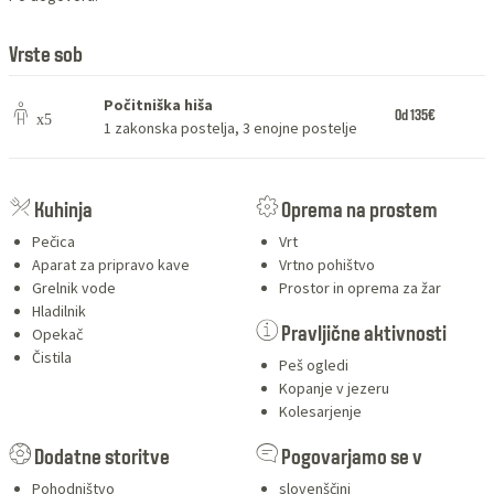
Vrste sob
Počitniška hiša
Od 135€
1 zakonska postelja, 3 enojne postelje
SERVICES
Kuhinja
Oprema na prostem
Pečica
Vrt
Aparat za pripravo kave
Vrtno pohištvo
Grelnik vode
Prostor in oprema za žar
Hladilnik
Opekač
Pravljične aktivnosti
Čistila
Peš ogledi
Kopanje v jezeru
Kolesarjenje
Dodatne storitve
Pogovarjamo se v
Pohodništvo
slovenščini