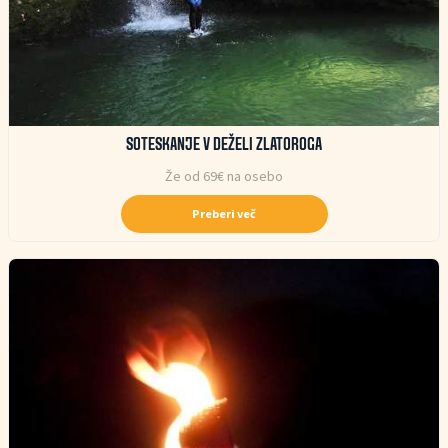
SOTESKANJE V DEŽELI ZLATOROGA
Že od 69€ na osebo
Preberi več