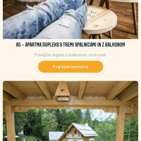
A5 – APARTMA DUPLEKS S TREMI SPALNICAMI IN Z BALKONOM
Pravljični duplex z balkonom za 6 oseb
Poglej in rezerviraj