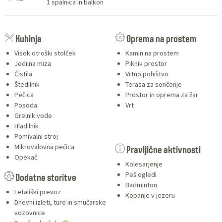
1 spalnica in balkon
SERVICES
Kuhinja
Oprema na prostem
Visok otroški stolček
Kamin na prostem
Jedilna miza
Piknik prostor
Čistila
Vrtno pohištvo
Štedilnik
Terasa za sončenje
Pečica
Prostor in oprema za žar
Posoda
Vrt
Grelnik vode
Hladilnik
Pomivalni stroj
Mikrovalovna pečica
Pravljične aktivnosti
Opekač
Kolesarjenje
Peš ogledi
Dodatne storitve
Badminton
Letališki prevoz
Kopanje v jezeru
Dnevni izleti, ture in smučarske
vozovnice