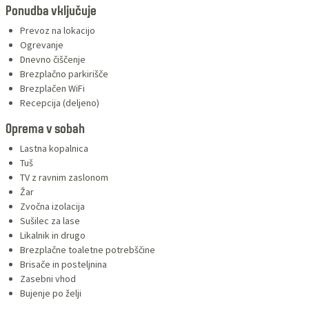
Ponudba vključuje
Prevoz na lokacijo
Ogrevanje
Dnevno čiščenje
Brezplačno parkirišče
Brezplačen WiFi
Recepcija (deljeno)
Oprema v sobah
Lastna kopalnica
Tuš
TV z ravnim zaslonom
Žar
Zvočna izolacija
Sušilec za lase
Likalnik in drugo
Brezplačne toaletne potrebščine
Brisače in posteljnina
Zasebni vhod
Bujenje po želji