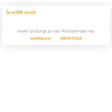
Že od 89€ na noč
Imate vprašanja za nas? Kontaktirajte nas.
alpik@alpik.com
+386(0)41 43 55 55