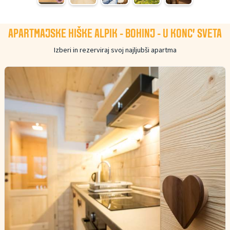
APARTMAJSKE HIŠKE ALPIK - BOHINJ - U KONC' SVETA
Izberi in rezerviraj svoj najljubši apartma