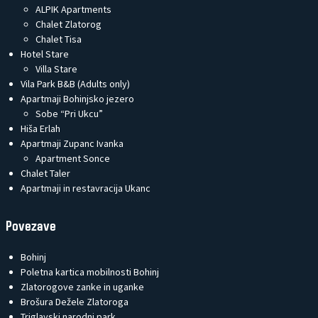
ALPIK Apartments
Chalet Zlatorog
Chalet Tisa
Hotel Stare
Villa Stare
Vila Park B&B (Adults only)
Apartmaji Bohinjsko jezero
Sobe “Pri Ukcu”
Hiša Erlah
Apartmaji Zupanc Ivanka
Apartment Sonce
Chalet Taler
Apartmaji in restavracija Ukanc
Povezave
Bohinj
Poletna kartica mobilnosti Bohinj
Zlatorogove zanke in uganke
Brošura Dežele Zlatoroga
Triglavski narodni park