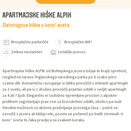
APARTMAJSKE HIŠKE ALPIK
Zlatorogove hiške u konc' sveta
Brezplačno parkirišče
Brezplačen WiFi
Zelena nastanitev
Letališki prevoz
Apartmajske hiške ALPIK od Bohinjskega jezera ločuje le krajši sprehod,
razgled na naravo Triglavskega narodnega parka pa ti vsako jutro
vzame dih. Romantično razvajanje si lahko privoščiš v intimnih apartmajih
za 2 osebi, ali pa si z družino privoščiš prijeten oddih v večjih apartmajih
za 4 ali 7 ljudi. Elegantno in sodobno opremljeni prostori z alpskim
pridihom zagotavljajo prav vse za brezskrben oddih, okolica pa nudi
številne možnosti za aktivno preživljanje prostega časa – poleti se
osvežiš v jezeru ali bližnji reki, pozimi se poženeš po belih strminah. U
konc’ sveta te čaka pravljica na vsakem koraku.