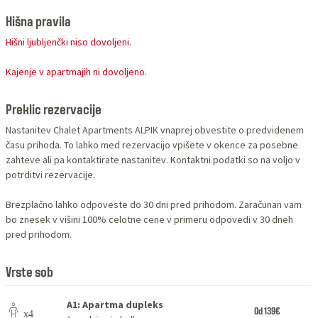
Hišna pravila
Hišni ljubljenčki niso dovoljeni.
Kajenje v apartmajih ni dovoljeno.
Preklic rezervacije
Nastanitev Chalet Apartments ALPIK vnaprej obvestite o predvidenem
času prihoda. To lahko med rezervacijo vpišete v okence za posebne
zahteve ali pa kontaktirate nastanitev. Kontaktni podatki so na voljo v
potrditvi rezervacije.
Brezplačno lahko odpoveste do 30 dni pred prihodom. Zaračunan vam
bo znesek v višini 100% celotne cene v primeru odpovedi v 30 dneh
pred prihodom.
Vrste sob
A1: Apartma dupleks
Od 139€