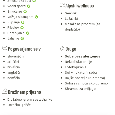
Smučarska šola
Vodni športi
Alpski wellness
Smučanje
Senčniki
Vožnja s kanujem
Ležalniki
Supanje
Masaža na prostem (za
Ribolov
doplačilo)
Potapljanje
Jahanje
Pogovarjamo se v
Drugo
slovenščini
Sobe brez alergenov
srbščini
Nekadilsko okolje
hrvaščini
Fotokopiranje
angleščini
Sef v nekaterih sobah
nemščini
Daljše postelje (> 2 metra)
Soba za smučarsko opremo
Shramba za prtljago
Družinam prijazno
Družabne igre in sestavljanke
Otroško igrišče