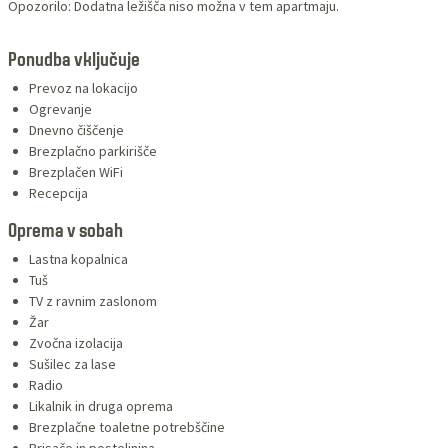
Opozorilo: Dodatna ležišča niso možna v tem apartmaju.
Ponudba vključuje
Prevoz na lokacijo
Ogrevanje
Dnevno čiščenje
Brezplačno parkirišče
Brezplačen WiFi
Recepcija
Oprema v sobah
Lastna kopalnica
Tuš
TV z ravnim zaslonom
Žar
Zvočna izolacija
Sušilec za lase
Radio
Likalnik in druga oprema
Brezplačne toaletne potrebščine
Brisače in posteljnina