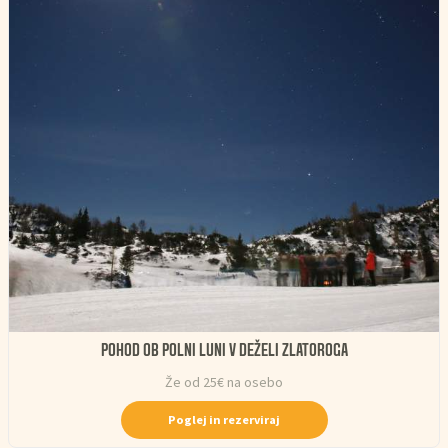
POHOD OB POLNI LUNI V DEŽELI ZLATOROGA
Že od 25€ na osebo
Poglej in rezerviraj