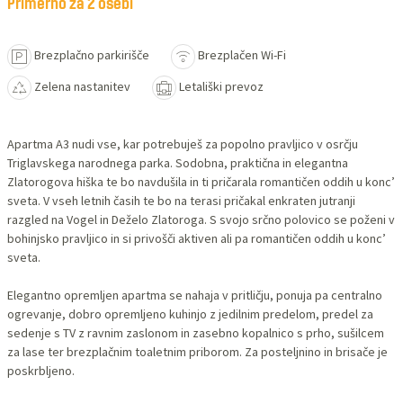
Primerno za 2 osebi
Brezplačno parkirišče
Brezplačen Wi-Fi
Zelena nastanitev
Letališki prevoz
Apartma A3 nudi vse, kar potrebuješ za popolno pravljico v osrčju
Triglavskega narodnega parka. Sodobna, praktična in elegantna
Zlatorogova hiška te bo navdušila in ti pričarala romantičen oddih u konc’
sveta. V vseh letnih časih te bo na terasi pričakal enkraten jutranji
razgled na Vogel in Deželo Zlatoroga. S svojo srčno polovico se poženi v
bohinjsko pravljico in si privošči aktiven ali pa romantičen oddih u konc’
sveta.
Elegantno opremljen apartma se nahaja v pritličju, ponuja pa centralno
ogrevanje, dobro opremljeno kuhinjo z jedilnim predelom, predel za
sedenje s TV z ravnim zaslonom in zasebno kopalnico s prho, sušilcem
za lase ter brezplačnim toaletnim priborom. Za posteljnino in brisače je
poskrbljeno.