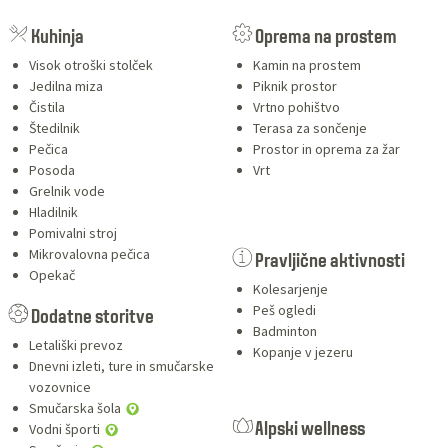
SERVICES
Kuhinja
Oprema na prostem
Visok otroški stolček
Kamin na prostem
Jedilna miza
Piknik prostor
Čistila
Vrtno pohištvo
Štedilnik
Terasa za sončenje
Pečica
Prostor in oprema za žar
Posoda
Vrt
Grelnik vode
Hladilnik
Pomivalni stroj
Mikrovalovna pečica
Pravljične aktivnosti
Opekač
Kolesarjenje
Peš ogledi
Dodatne storitve
Badminton
Letališki prevoz
Kopanje v jezeru
Dnevni izleti, ture in smučarske
vozovnice
Smučarska šola
Vodni športi
Alpski wellness