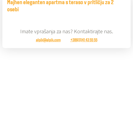
Majhen eleganten apartma s teraso v pritličju za 2
osebi
Imate vprašanja za nas? Kontaktirajte nas.
alpik@alpik.com
+386(0)41 43 55 55