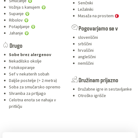
Smučanje
Senčniki
Vožnja s kanujem
Ležalniki
Supanje
Masaža na prostem
Ribolov
Potapljanje
Pogovarjamo se v
Jahanje
slovenščini
srbščini
Drugo
hrvaščini
Sobe brez alergenov
angleščini
Nekadilsko okolje
nemščini
Fotokopiranje
Sef v nekaterih sobah
Daljše postelje (> 2 metra)
Družinam prijazno
Soba za smučarsko opremo
Družabne igre in sestavljanke
Shramba za prtljago
Otroško igrišče
Celotna enota se nahaja v
pritličju