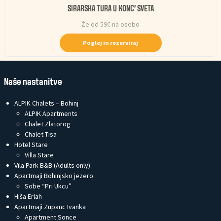
SIRARSKA TURA U KONC’ SVETA
Že od 59€ na osebo
Poglej in rezerviraj
Naše nastanitve
ALPIK Chalets – Bohinj
ALPIK Apartments
Chalet Zlatorog
Chalet Tisa
Hotel Stare
Villa Stare
Vila Park B&B (Adults only)
Apartmaji Bohinjsko jezero
Sobe “Pri Ukcu”
Hiša Erlah
Apartmaji Zupanc Ivanka
Apartment Sonce