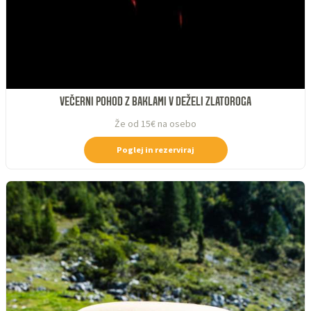
VEČERNI POHOD Z BAKLAMI V DEŽELI ZLATOROGA
Že od 15€ na osebo
Poglej in rezerviraj