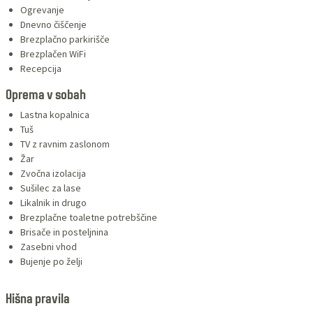
Ogrevanje
Dnevno čiščenje
Brezplačno parkirišče
Brezplačen WiFi
Recepcija
Oprema v sobah
Lastna kopalnica
Tuš
TV z ravnim zaslonom
Žar
Zvočna izolacija
Sušilec za lase
Likalnik in drugo
Brezplačne toaletne potrebščine
Brisače in posteljnina
Zasebni vhod
Bujenje po želji
Hišna pravila