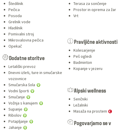
Štedilnik
Terasa za sončenje
Pečica
Prostor in oprema za žar
Posoda
Vrt
Grelnik vode
Hladilnik
Pomivalni stroj
Mikrovalovna pečica
Pravljične aktivnosti
Opekač
Kolesarjenje
Peš ogledi
Dodatne storitve
Badminton
Letališki prevoz
Kopanje v jezeru
Dnevni izleti, ture in smučarske
vozovnice
Smučarska šola
Vodni športi
Alpski wellness
Smučanje
Senčniki
Vožnja s kanujem
Ležalniki
Supanje
Masaža na prostem
Ribolov
Potapljanje
Pogovarjamo se v
Jahanje