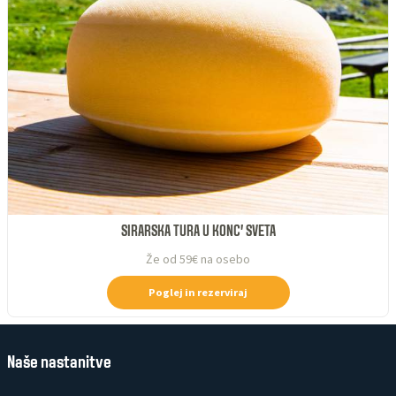
SIRARSKA TURA U KONC’ SVETA
Že od 59€ na osebo
Poglej in rezerviraj
Naše nastanitve