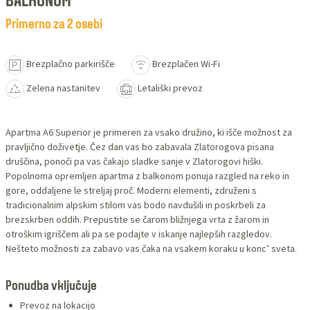
BALKONOM
Primerno za 2 osebi
Brezplačno parkirišče
Brezplačen Wi-Fi
Zelena nastanitev
Letališki prevoz
Apartma A6 Superior je primeren za vsako družino, ki išče možnost za
pravljično doživetje. Čez dan vas bo zabavala Zlatorogova pisana
druščina, ponoči pa vas čakajo sladke sanje v Zlatorogovi hiški.
Popolnoma opremljen apartma z balkonom ponuja razgled na reko in
gore, oddaljene le streljaj proč. Moderni elementi, združeni s
tradicionalnim alpskim stilom vas bodo navdušili in poskrbeli za
brezskrben oddih. Prepustite se čarom bližnjega vrta z žarom in
otroškim igriščem ali pa se podajte v iskanje najlepših razgledov.
Nešteto možnosti za zabavo vas čaka na vsakem koraku u konc’ sveta.
Ponudba vključuje
Prevoz na lokacijo