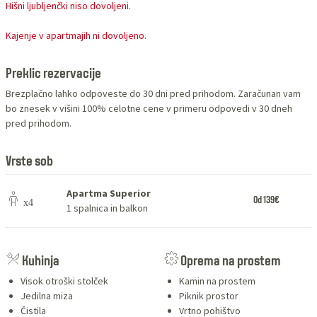
Hišni ljubljenčki niso dovoljeni.
Kajenje v apartmajih ni dovoljeno.
Preklic rezervacije
Brezplačno lahko odpoveste do 30 dni pred prihodom. Zaračunan vam
bo znesek v višini 100% celotne cene v primeru odpovedi v 30 dneh
pred prihodom.
Vrste sob
Apartma Superior
Od 139€
1 spalnica in balkon
SERVICES
Kuhinja
Oprema na prostem
Visok otroški stolček
Kamin na prostem
Jedilna miza
Piknik prostor
Čistila
Vrtno pohištvo