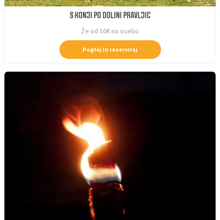
S KONJI PO DOLINI PRAVLJIC
Že od 50€ na osebo
Poglej in rezerviraj