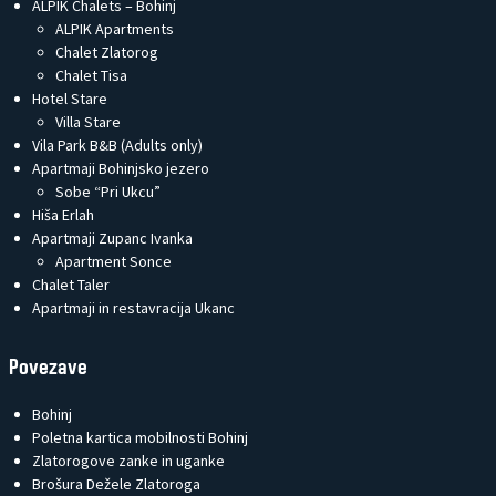
ALPIK Chalets – Bohinj
ALPIK Apartments
Chalet Zlatorog
Chalet Tisa
Hotel Stare
Villa Stare
Vila Park B&B (Adults only)
Apartmaji Bohinjsko jezero
Sobe “Pri Ukcu”
Hiša Erlah
Apartmaji Zupanc Ivanka
Apartment Sonce
Chalet Taler
Apartmaji in restavracija Ukanc
Povezave
Bohinj
Poletna kartica mobilnosti Bohinj
Zlatorogove zanke in uganke
Brošura Dežele Zlatoroga