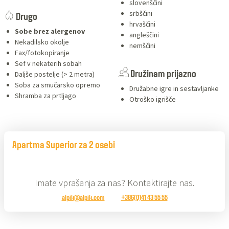
slovenščini
srbščini
Drugo
hrvaščini
Sobe brez alergenov
angleščini
Nekadilsko okolje
nemščini
Fax/fotokopiranje
Sef v nekaterih sobah
Daljše postelje (> 2 metra)
Družinam prijazno
Soba za smučarsko opremo
Družabne igre in sestavljanke
Shramba za prtljago
Otroško igrišče
Apartma Superior za 2 osebi
Imate vprašanja za nas? Kontaktirajte nas.
alpik@alpik.com
+386(0)41 43 55 55