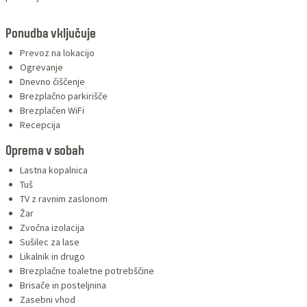
Ponudba vključuje
Prevoz na lokacijo
Ogrevanje
Dnevno čiščenje
Brezplačno parkirišče
Brezplačen WiFi
Recepcija
Oprema v sobah
Lastna kopalnica
Tuš
TV z ravnim zaslonom
Žar
Zvočna izolacija
Sušilec za lase
Likalnik in drugo
Brezplačne toaletne potrebščine
Brisače in posteljnina
Zasebni vhod