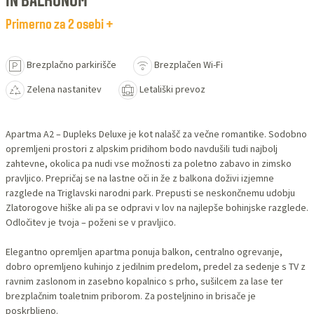
IN BALKONOM
Primerno za 2 osebi +
Brezplačno parkirišče
Brezplačen Wi-Fi
Zelena nastanitev
Letališki prevoz
Apartma A2 – Dupleks Deluxe je kot nalašč za večne romantike. Sodobno
opremljeni prostori z alpskim pridihom bodo navdušili tudi najbolj
zahtevne, okolica pa nudi vse možnosti za poletno zabavo in zimsko
pravljico. Prepričaj se na lastne oči in že z balkona doživi izjemne
razglede na Triglavski narodni park. Prepusti se neskončnemu udobju
Zlatorogove hiške ali pa se odpravi v lov na najlepše bohinjske razglede.
Odločitev je tvoja – poženi se v pravljico.
Elegantno opremljen apartma ponuja balkon, centralno ogrevanje,
dobro opremljeno kuhinjo z jedilnim predelom, predel za sedenje s TV z
ravnim zaslonom in zasebno kopalnico s prho, sušilcem za lase ter
brezplačnim toaletnim priborom. Za posteljnino in brisače je
poskrbljeno.