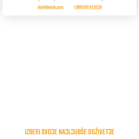
alpik@alpik.com
+386(0)41 43 55 55
IZBERI SVOJE NAJLJUBŠE DOŽIVETJE