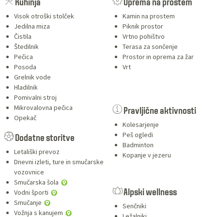
SERVICES
Kuhinja
Oprema na prostem
Visok otroški stolček
Kamin na prostem
Jedilna miza
Piknik prostor
Čistila
Vrtno pohištvo
Štedilnik
Terasa za sončenje
Pečica
Prostor in oprema za žar
Posoda
Vrt
Grelnik vode
Hladilnik
Pomivalni stroj
Mikrovalovna pečica
Pravljične aktivnosti
Opekač
Kolesarjenje
Peš ogledi
Dodatne storitve
Badminton
Letališki prevoz
Kopanje v jezeru
Dnevni izleti, ture in smučarske
vozovnice
Smučarska šola
Vodni športi
Alpski wellness
Smučanje
Senčniki
Vožnja s kanujem
Ležalniki