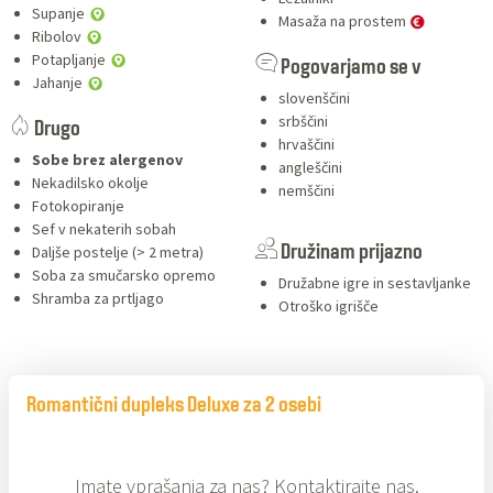
Supanje
Masaža na prostem
Ribolov
Potapljanje
Pogovarjamo se v
Jahanje
slovenščini
srbščini
Drugo
hrvaščini
Sobe brez alergenov
angleščini
Nekadilsko okolje
nemščini
Fotokopiranje
Sef v nekaterih sobah
Daljše postelje (> 2 metra)
Družinam prijazno
Soba za smučarsko opremo
Družabne igre in sestavljanke
Shramba za prtljago
Otroško igrišče
Romantični dupleks Deluxe za 2 osebi
Imate vprašanja za nas? Kontaktirajte nas.